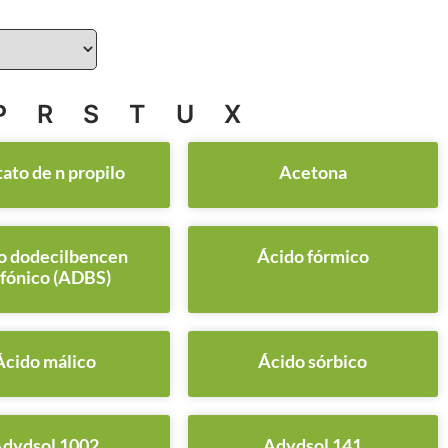
P
R
S
T
U
X
ato de n propilo
Acetona
o dodecilbencen
Ácido fórmico
lfónico (ADBS)
Ácido málico
Ácido sórbico
dydsol 1002
Adydsol 141