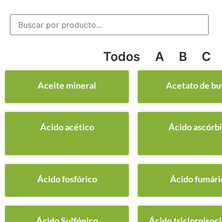
Todos
A
B
C
Aceite mineral
Acetato de bu
Ácido acético
Ácido ascórb
Ácido fosfórico
Ácido fumári
Ácido Sulfónico
Ácido tricloroisoc