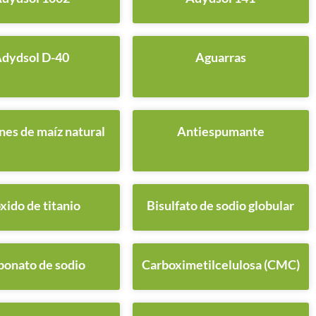
dydsol D-40
Aguarras
es de maíz natural
Antiespumante
xido de titanio
Bisulfato de sodio globular
bonato de sodio
Carboximetilcelulosa (CMC)