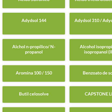
Adydsol 144
Adydsol 310 / Ady
Alchol n-propílico/ N-
Alcohol isopropí
propanol
isopropanol (I
Aromina 100 / 150
Benzoato de s
Butil celosolve
CAPSTONE L