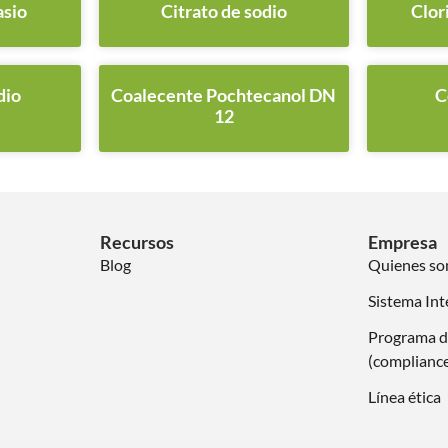
asio
Citrato de sodio
Clor
dio
Coalecente Pochtecanol DN
C
12
Recursos
Empresa
Blog
Quienes s
Sistema Int
Programa d
(complianc
Línea ética