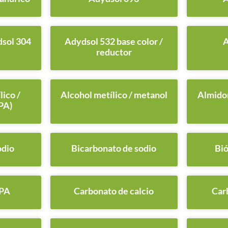
dsol 304
Adydsol 532 base color /
A
reductor
lico /
Alcohol metílico / metanol
Almidon
PA)
odio
Bicarbonato de sodio
Bió
PA
Carbonato de calcio
Car