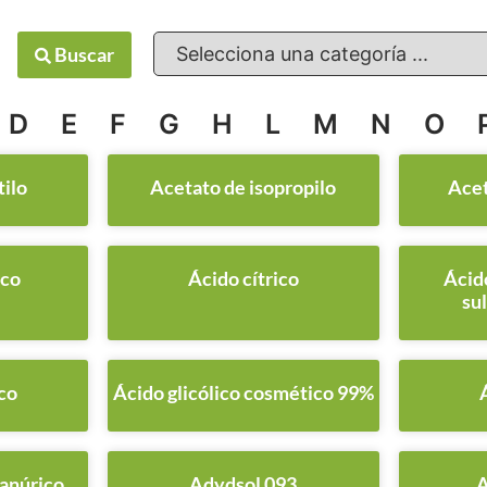
Buscar
D
E
F
G
H
L
M
N
O
tilo
Acetato de isopropilo
Acet
ico
Ácido cítrico
Ácid
su
co
Ácido glicólico cosmético 99%
ianúrico
Adydsol 093
A