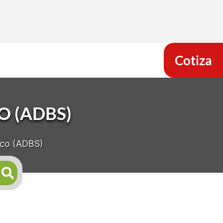
Cotiza
O (ADBS)
ico (ADBS)