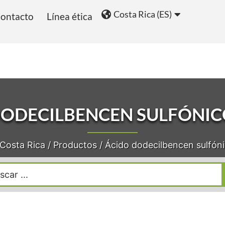
Costa Rica (ES)
ontacto
Línea ética
ios
Blog
ODECILBENCEN SULFÓNIC
Costa Rica
/
Productos
/
Ácido dodecilbencen sulfón