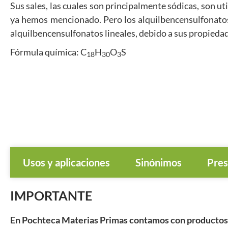
Sus sales, las cuales son principalmente sódicas, son u
ya hemos mencionado. Pero los alquilbencensulfonatos 
alquilbencensulfonatos lineales, debido a sus propieda
Fórmula química: C
H
O
S
18
30
3
Usos y aplicaciones
Sinónimos
Pres
IMPORTANTE
En Pochteca Materias Primas contamos con productos q