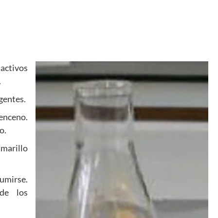
 activos
.
gentes.
benceno.
o.
amarillo
sumirse.
de los