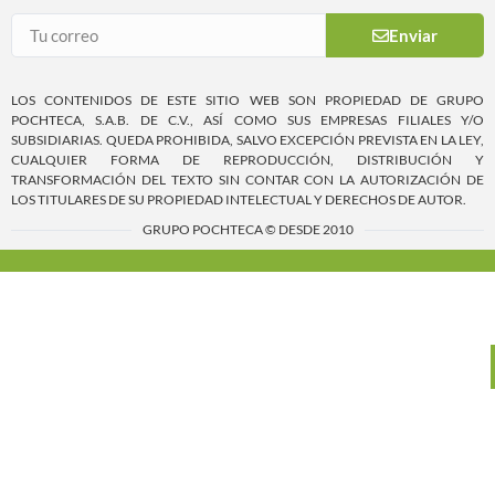
Enviar
LOS CONTENIDOS DE ESTE SITIO WEB SON PROPIEDAD DE GRUPO
POCHTECA, S.A.B. DE C.V., ASÍ COMO SUS EMPRESAS FILIALES Y/O
SUBSIDIARIAS. QUEDA PROHIBIDA, SALVO EXCEPCIÓN PREVISTA EN LA LEY,
CUALQUIER FORMA DE REPRODUCCIÓN, DISTRIBUCIÓN Y
TRANSFORMACIÓN DEL TEXTO SIN CONTAR CON LA AUTORIZACIÓN DE
LOS TITULARES DE SU PROPIEDAD INTELECTUAL Y DERECHOS DE AUTOR.
GRUPO POCHTECA © DESDE 2010