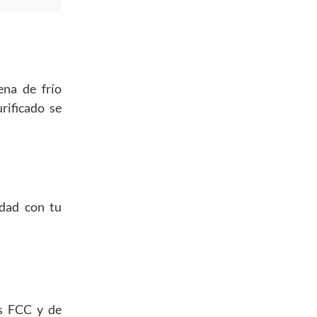
ena de frío
rificado se
idad con tu
s FCC y de