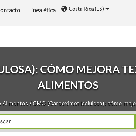
Costa Rica (ES)
ontacto
Línea ética
ios
Blog
ULOSA): CÓMO MEJORA TEX
ALIMENTOS
e Alimentos
/
CMC (Carboximetilcelulosa): cómo mejor