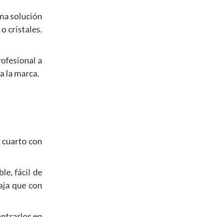
una solución
o cristales.
rofesional a
a la marca.
n cuarto con
le, fácil de
aja que con
ntrarlos en