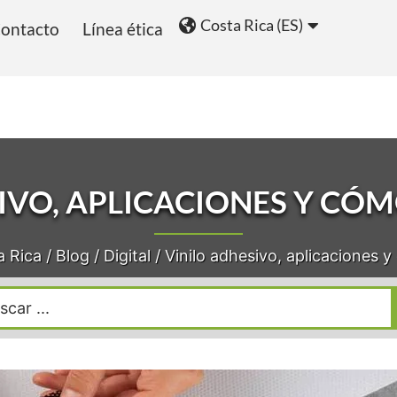
Costa Rica (ES)
ontacto
Línea ética
ios
Blog
SIVO, APLICACIONES Y CÓ
a Rica
/
Blog
/
Digital
/
Vinilo adhesivo, aplicaciones 