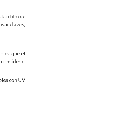
la o film de
usar clavos,
e es que el
s considerar
ables con UV