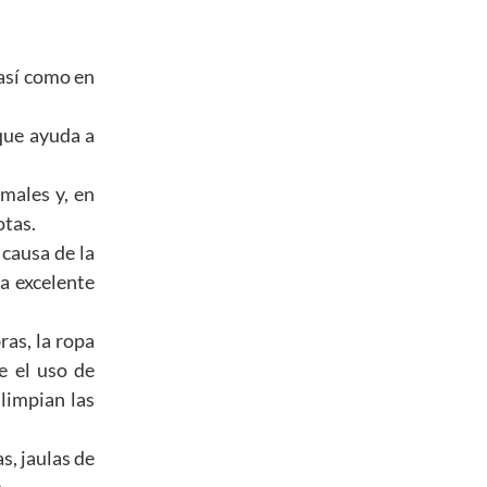
 así como en
que ayuda a
males y, en
otas.
causa de la
na excelente
ras, la ropa
e el uso de
limpian las
s, jaulas de