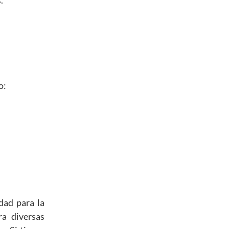
.
o:
dad para la
ra diversas