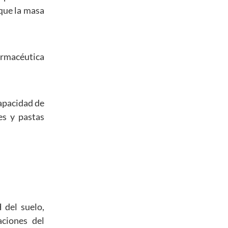
 que la masa
farmacéutica
capacidad de
es y pastas
 del suelo,
aciones del