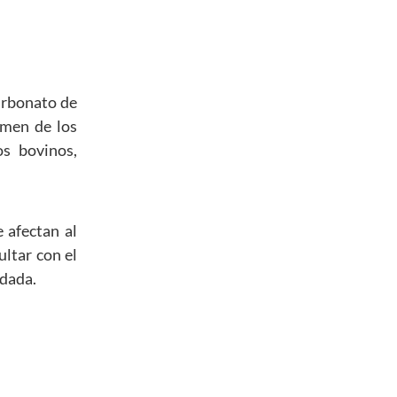
carbonato de
umen de los
os bovinos,
 afectan al
ultar con el
ndada.