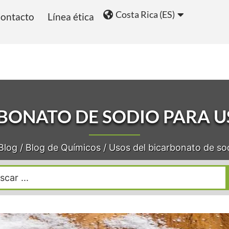
Costa Rica (ES)
ontacto
Línea ética
ios
Blog
RBONATO DE SODIO PARA U
Blog
/
Blog de Químicos
/
Usos del bicarbonato de sod