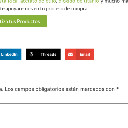
sta Rica
,
acetato de etilo
,
dióxido de titanio
y mucho más
o te apoyaremos en tu proceso de compra.
tiza tus Productos
LinkedIn
Threads
Email
a.
Los campos obligatorios están marcados con
*