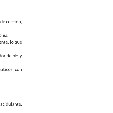
 de cocción,
plea.
ente, lo que
dor de pH y
uticos, con
acidulante,