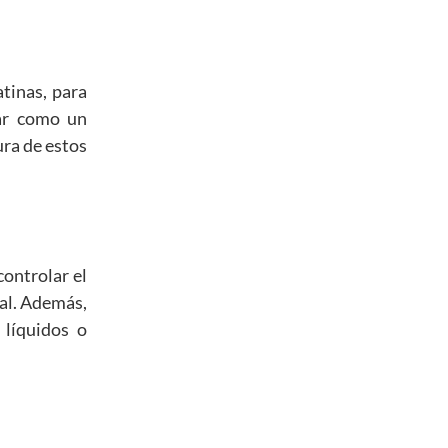
atinas, para
uar como un
ura de estos
ontrolar el
nal. Además,
 líquidos o