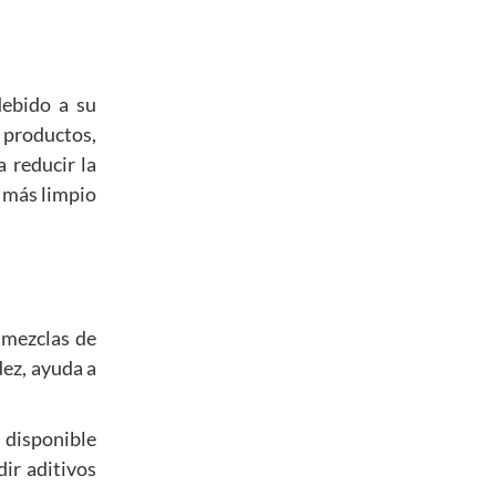
debido a su
 productos,
a reducir la
r más limpio
 mezclas de
dez, ayuda a
 disponible
dir aditivos