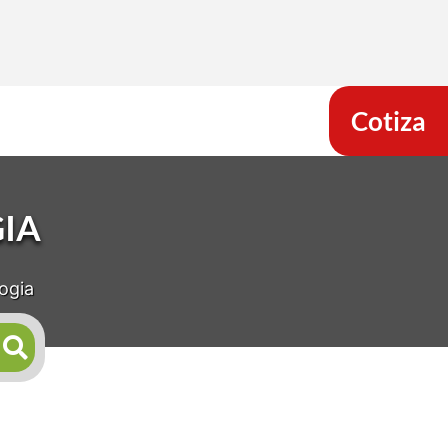
Cotiza
IA
ogia