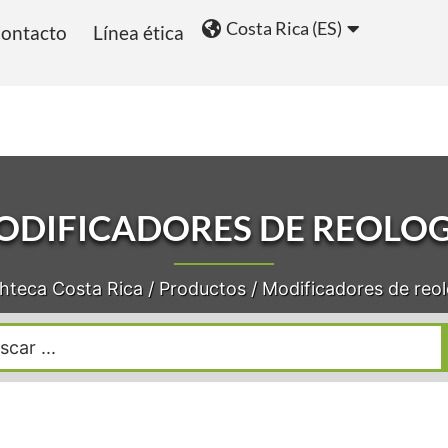
Costa Rica (ES)
ontacto
Línea ética
ios
Blog
ODIFICADORES DE REOLOG
hteca Costa Rica
/
Productos
/
Modificadores de reol